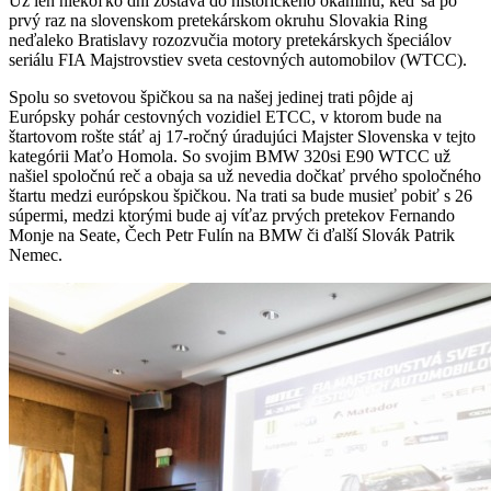
Už len niekoľko dní zostáva do historického okamihu, keď sa po
prvý raz na slovenskom pretekárskom okruhu Slovakia Ring
neďaleko Bratislavy rozozvučia motory pretekárskych špeciálov
seriálu FIA Majstrovstiev sveta cestovných automobilov (WTCC).
Spolu so svetovou špičkou sa na našej jedinej trati pôjde aj
Európsky pohár cestovných vozidiel ETCC, v ktorom bude na
štartovom rošte stáť aj 17-ročný úradujúci Majster Slovenska v tejto
kategórii Maťo Homola. So svojim BMW 320si E90 WTCC už
našiel spoločnú reč a obaja sa už nevedia dočkať prvého spoločného
štartu medzi európskou špičkou. Na trati sa bude musieť pobiť s 26
súpermi, medzi ktorými bude aj víťaz prvých pretekov Fernando
Monje na Seate, Čech Petr Fulín na BMW či ďalší Slovák Patrik
Nemec.