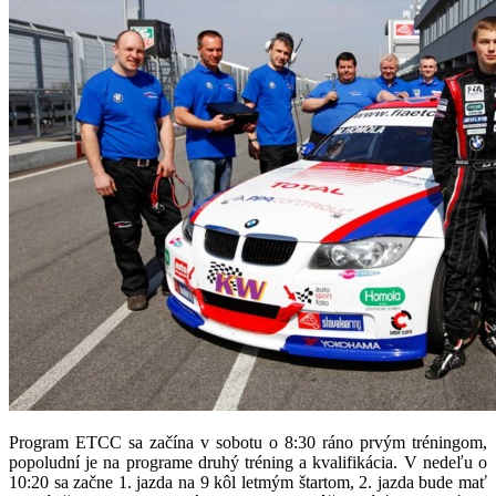
Program ETCC sa začína v sobotu o 8:30 ráno prvým tréningom,
popoludní je na programe druhý tréning a kvalifikácia. V nedeľu o
10:20 sa začne 1. jazda na 9 kôl letmým štartom, 2. jazda bude mať