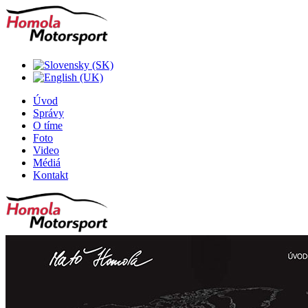
Úvod
Správy
O tíme
Foto
Video
Médiá
Kontakt