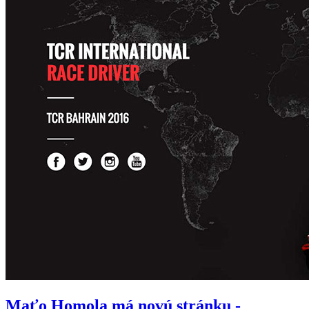
Maťo Homola má novú stránku -