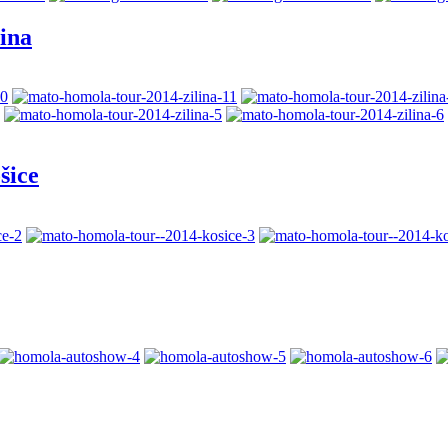
ina
šice