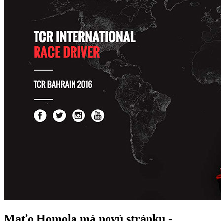
Maťo Homola má novú stránku -