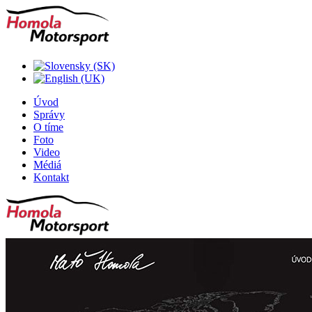
Úvod
Správy
O tíme
Foto
Video
Médiá
Kontakt