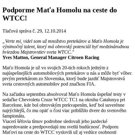
Podporme Maťa Homolu na ceste do
WTCC!
Tlačová správa č. 29, 12.10.2014
„Verte mi, videl som už množstvo pretekárov a Maťo Homola je
výnimočný talent, ktorý má obrovský potenciál byť medzinárodnou
hviezdou Majstrovstiev sveta WTCC."
Yves Matton, General Manager Citroen Racing
Maťo Homola je už vo svojich 20-tich rokoch jedným z
najúspešnejších automobilových pretekárov u nás a môže byť vôbec
prvým pretekárom zo Slovenska, ktorý bude jazdiť Majstrovstvá
sveta cestovných automobilov pod značkou FIA.
Na začiatku septembra absolvoval Maťo Homola úspešné testy v
sedačke Chevroletu Cruze WTCC TC1 na okruhu Catalunya pri
Barcelone, kde bol obrovským prekvapením, keď bol suverénne
najrýchlejší, čo mu opäť o čosi viac priblížilo dvere do svetového
šampionátu.
Viacerí šéfovia tímov podrobne sledovali jeho jazdecké
napredovanie a predpovedajú mu svetlú budúcnosť. Podporu
Maťovi na ceste do WTCC vyslovili už aj vedúce osobnosti