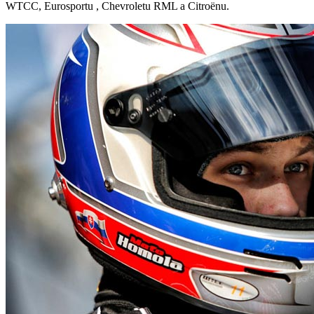
WTCC, Eurosportu , Chevroletu RML a Citroënu.