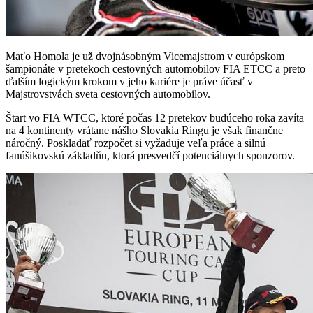
Maťo Homola je už dvojnásobným Vicemajstrom v európskom
šampionáte v pretekoch cestovných automobilov FIA ETCC a preto
ďalším logickým krokom v jeho kariére je práve účasť v
Majstrovstvách sveta cestovných automobilov.
Štart vo FIA WTCC, ktoré počas 12 pretekov budúceho roka zavíta
na 4 kontinenty vrátane nášho Slovakia Ringu je však finančne
náročný. Poskladať rozpočet si vyžaduje veľa práce a silnú
fanúšikovskú základňu, ktorá presvedčí potenciálnych sponzorov.