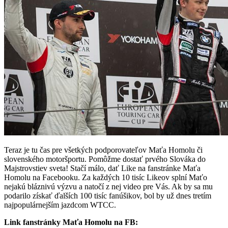
Teraz je tu čas pre všetkých podporovateľov Maťa Homolu či
slovenského motoršportu. Pomôžme dostať prvého Slováka do
Majstrovstiev sveta! Stačí málo, dať Like na fanstránke Maťa
Homolu na Facebooku. Za každých 10 tisíc Likeov splní Maťo
nejakú bláznivú výzvu a natočí z nej video pre Vás. Ak by sa mu
podarilo získať ďalších 100 tisíc fanúšikov, bol by už dnes tretím
najpopulárnejším jazdcom WTCC.
Link fanstránky Maťa Homolu na FB: