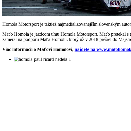
Homola Motorsport je taktiež najmedializovanejším slovenským automo
Maťo Homola je jazdcom tímu Homola Motorsport. Maťo pretekal s t
zameral na podporu Maťa Homolu, ktorý už v 2018 prešiel do Majst
Viac informácií o Maťovi Homolovi,
nájdete na www.matohomol