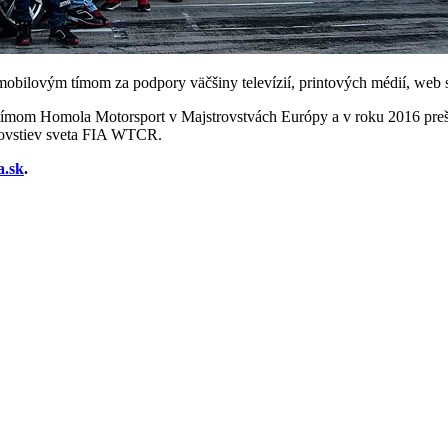
bilovým tímom za podpory väčšiny televízií, printových médií, web str
ímom Homola Motorsport v Majstrovstvách Európy a v roku 2016 preši
rovstiev sveta FIA WTCR.
a.sk
.