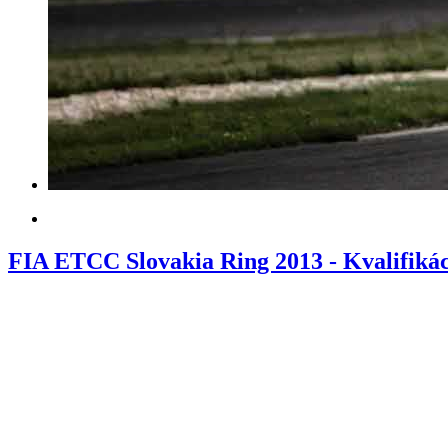
FIA ETCC Slovakia Ring 2013 - Kvalifikác