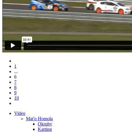
1
...
6
7
8
9
10
Video
Maťo Homola
Okruhy
Karting