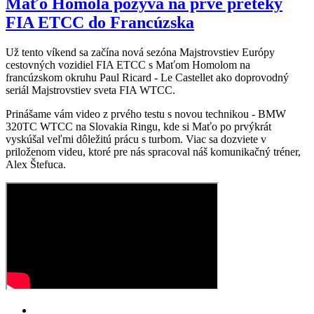
Maťo Homola pozýva na prvé preteky
FIA ETCC do Francúzska
Už tento víkend sa začína nová sezóna Majstrovstiev Európy
cestovných vozidiel FIA ETCC s Maťom Homolom na
francúzskom okruhu Paul Ricard - Le Castellet ako doprovodný
seriál Majstrovstiev sveta FIA WTCC.
Prinášame vám video z prvého testu s novou technikou - BMW
320TC WTCC na Slovakia Ringu, kde si Maťo po prvýkrát
vyskúšal veľmi dôležitú prácu s turbom. Viac sa dozviete v
priloženom videu, ktoré pre nás spracoval náš komunikačný tréner,
Alex Štefuca.