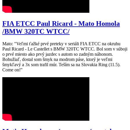
FIA ETCC Paul Ricard - Mato Homola
/BMW 320TC WTCC/
Mato: "Veľmi ťažké prvé preteky v seriáli FIA ETCC na okruhu
Paul Ricard - Le Castellet s BMW 320TC WTCC. Bol som v súboji
o prvé miesto ako prvý jazdec s autom so zadným náhonom.
Bohužiaľ, dostal som šmyk na modrom páse, ktorý je veľmi
šmykľavý a 3x som trafil múr. Teším sa na Slovakia Ring (11.5).
Come on!"