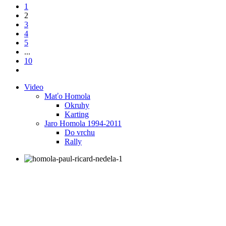
1
2
3
4
5
...
10
Video
Maťo Homola
Okruhy
Karting
Jaro Homola 1994-2011
Do vrchu
Rally