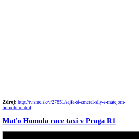
Zdroj:
http://tv.sme.sk/v/27851/sajfa-si-zmeral-sily-s-matejom-
homolom.html
Maťo Homola race taxi v Praga R1