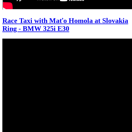
Race Taxi with Maťo Homola at Slovakia
Ring - BMW 325i E30