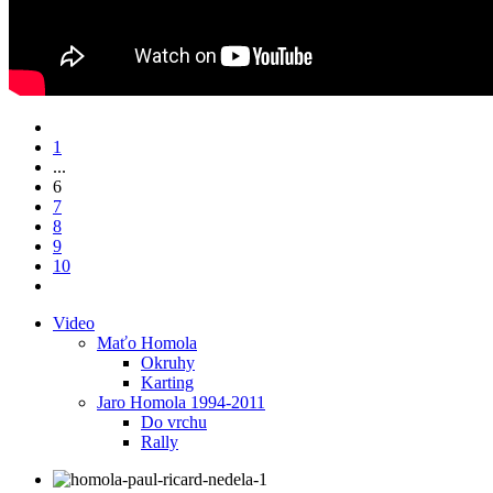
1
...
6
7
8
9
10
Video
Maťo Homola
Okruhy
Karting
Jaro Homola 1994-2011
Do vrchu
Rally