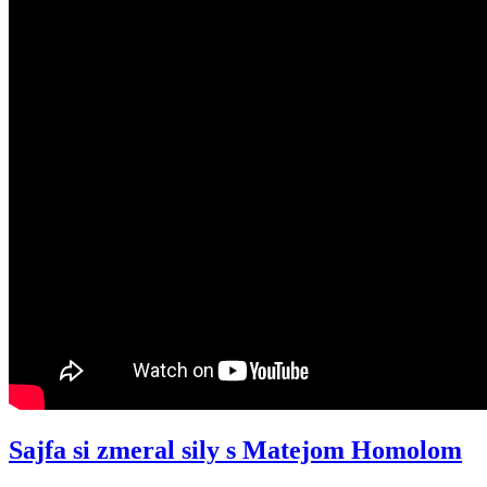
Sajfa si zmeral sily s Matejom Homolom