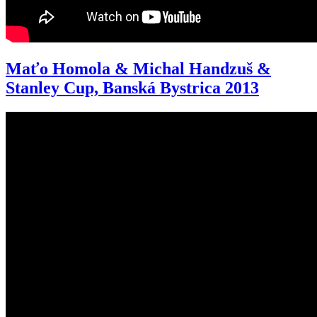
Maťo Homola & Michal Handzuš &
Stanley Cup, Banská Bystrica 2013