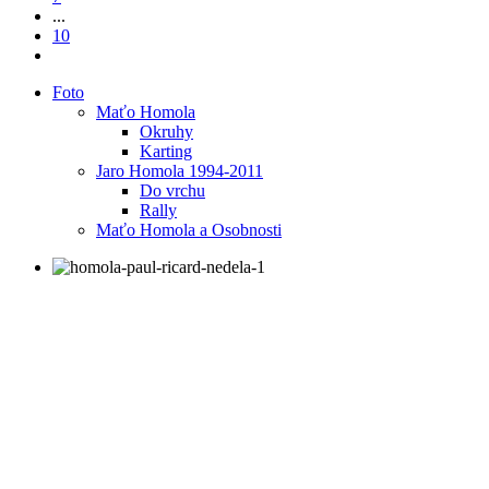
...
10
Foto
Maťo Homola
Okruhy
Karting
Jaro Homola 1994-2011
Do vrchu
Rally
Maťo Homola a Osobnosti