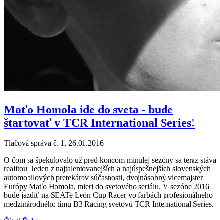
Maťo Homola ide do sveta - bude
štartovať v TCR International Series!
Tlačová správa č. 1, 26.01.2016
O čom sa špekulovalo už pred koncom minulej sezóny sa teraz stáva
realitou. Jeden z najtalentovanejších a najúspešnejších slovenských
automobilových pretekárov súčasnosti, dvojnásobný vicemajster
Európy Maťo Homola, mieri do svetového seriálu. V sezóne 2016
bude jazdiť na SEATe León Cup Racer vo farbách profesionálneho
medzinárodného tímu B3 Racing svetovú TCR International Series.