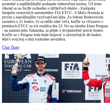
posledné a najdôležitejšie podujatie tohtoročnej sezóny. Už tento
víkend sa na Sicílii rozhodne o držiteľoch titulov - Európsky
šampión cestovných automobilov FIA ETCC. A Maťo Homola je
prvým a najvážnejším vyzývateľom lídra. Za Srbom Borkovićom
zaostáva o 21 bodov, čo sa môže zdať veľa, keďže za víťazstvo v
pretekoch ETCC sa ich rozdáva iba 23. No na okruhu Enna Pergusa
- na samom juhu Talianska, sa pôjde o dvojnásobné porcie bodov.
Keďže sa v Perguse teda bude bojovať o záverečných 46 bodov,
Maťo svoj boj o titul rozhodne nevzdáva.
Čítať Ďalej