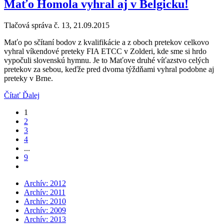
Maťo Homola vyhral aj v Belgicku!
Tlačová správa č. 13, 21.09.2015
Maťo po sčítaní bodov z kvalifikácie a z oboch pretekov celkovo
vyhral víkendové preteky FIA ETCC v Zolderi, kde sme si hrdo
vypočuli slovenskú hymnu. Je to Maťove druhé víťazstvo celých
pretekov za sebou, keďže pred dvoma týždňami vyhral podobne aj
preteky v Brne.
Čítať Ďalej
1
2
3
4
...
9
Archív: 2012
Archív: 2011
Archív: 2010
Archív: 2009
Archív: 2013