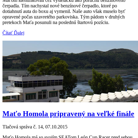
Maťom identifikovali cez vysielačku ako poruchu benzínového
čerpadla. Tím nachystal nové benzínové čerpadlo, ktoré po
dotiahnutí auta do boxu aj vymenil. Naše auto však muselo byť
opravené počas uzavretého parkoviska. Tým pádom v druhých
pretekoch Maťa posunuli na poslednú štartovú pozíciu.
Čítať Ďalej
Maťo Homola pripravený na veľké finále
Tlačová správa č. 14, 07.10.2015
Maťo Homola má so svojím SEATom León Cup Racer pred sebou