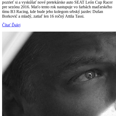
pozrieť si a vyskúšať nové pretekárske auto SEAT León Cup Racer
pre sezónu 2016. Maťo tento rok nastupuje vo farbách maďarského
tímu B3 Racing, kde bude jeho kolegom srbský jazdec Dušan
Borković a mladý, zatiaľ len 16 ročný Attila Tassi.
Čítať Ďalej