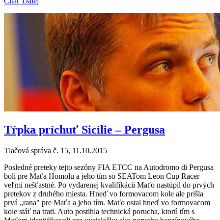
Čítať Ďalej
Tŕpka príchuť Sicílie – Pergusa
Tlačová správa č. 15, 11.10.2015
Posledné preteky tejto sezóny FIA ETCC na Autodromo di Pergusa
boli pre Maťa Homolu a jeho tím so SEATom Leon Cup Racer
veľmi nešťastné. Po vydarenej kvalifikácii Maťo nastúpil do prvých
pretekov z druhého miesta. Hneď vo formovacom kole ale prišla
prvá „rana" pre Maťa a jeho tím. Maťo ostal hneď vo formovacom
kole stáť na trati. Auto postihla technická porucha, ktorú tím s