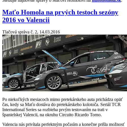
Sledujte najnovšie správy o Maťovi Homolovi na
matohomola.sk
.
Maťo Homola na prvých testoch sezóny
2016 vo Valencii
Tlačová správa č. 2, 14.03.2016
Po niekoľkých mesiacoch mimo pretekárskeho auta prichádza opäť
čas, kedy sa Maťo dostáva do pretekárskeho kolotoča. Seriál TCR
International Series sa rozbieha prvým testovaním na trati v
španielskej Valencii, na okruhu Circuito Ricardo Torno.
Valencia nás privítala perfektným počasím a konečne prišla možnosť