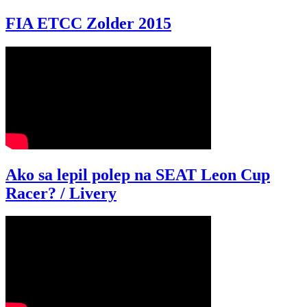
FIA ETCC Zolder 2015
Ako sa lepil polep na SEAT Leon Cup
Racer? / Livery