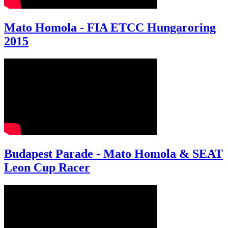
Mato Homola - FIA ETCC Hungaroring
2015
Budapest Parade - Mato Homola & SEAT
Leon Cup Racer