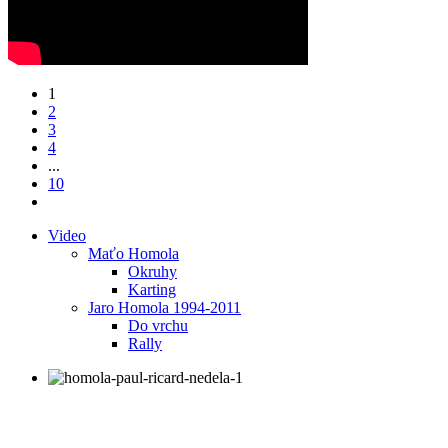
1
2
3
4
...
10
Video
Maťo Homola
Okruhy
Karting
Jaro Homola 1994-2011
Do vrchu
Rally