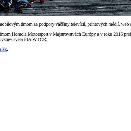
bilovým tímom za podpory väčšiny televízií, printových médií, web str
ímom Homola Motorsport v Majstrovstvách Európy a v roku 2016 preši
rovstiev sveta FIA WTCR.
a.sk
.