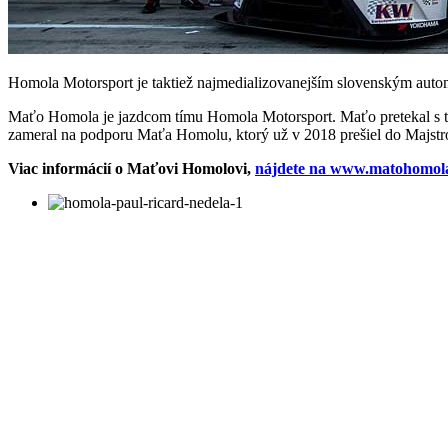
Homola Motorsport je taktiež najmedializovanejším slovenským automo
Maťo Homola je jazdcom tímu Homola Motorsport. Maťo pretekal s t
zameral na podporu Maťa Homolu, ktorý už v 2018 prešiel do Majst
Viac informácií o Maťovi Homolovi,
nájdete na www.matohomol