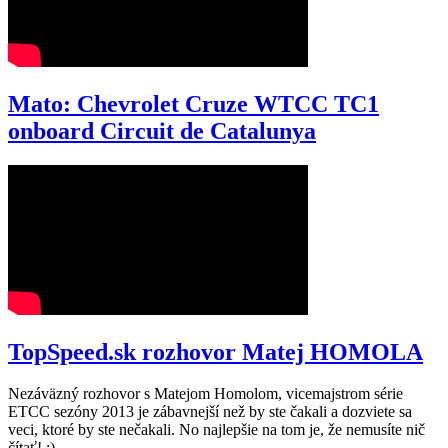
Mato: Chevrolet Cruze WTCC TC1
onboard Circuit de Catalunya
TopSpeed.sk rozhovor Matej HOMOLA
Nezáväzný rozhovor s Matejom Homolom, vicemajstrom série
ETCC sezóny 2013 je zábavnejší než by ste čakali a dozviete sa
veci, ktoré by ste nečakali. No najlepšie na tom je, že nemusíte nič
čítať! :)