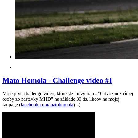
Mato Homola - Challenge video #1
Moje prvé challenge video, ktoré ste mi vybrali - "Odvoz neznámej
osoby zo zastávky MHD" na základe 30 tis. likeov na mojej
fanpage (
facebook.com/matohomola
) :-)