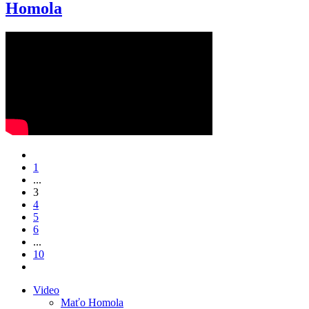
Homola
1
...
3
4
5
6
...
10
Video
Maťo Homola