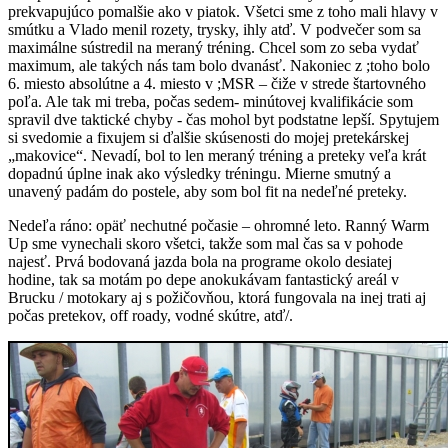
prekvapujúco pomalšie ako v piatok. Všetci sme z toho mali hlavy v
smútku a Vlado menil rozety, trysky, ihly atď. V podvečer som sa
maximálne sústredil na meraný tréning. Chcel som zo seba vydať
maximum, ale takých nás tam bolo dvanásť. Nakoniec z ;toho bolo
6. miesto absolútne a 4. miesto v ;MSR – čiže v strede štartovného
poľa. Ale tak mi treba, počas sedem- minútovej kvalifikácie som
spravil dve taktické chyby - čas mohol byt podstatne lepší. Spytujem
si svedomie a fixujem si ďalšie skúsenosti do mojej pretekárskej
„makovice“. Nevadí, bol to len meraný tréning a preteky veľa krát
dopadnú úplne inak ako výsledky tréningu. Mierne smutný a
unavený padám do postele, aby som bol fit na nedeľné preteky.
Nedeľa ráno: opäť nechutné počasie – ohromné leto. Ranný Warm
Up sme vynechali skoro všetci, takže som mal čas sa v pohode
najesť. Prvá bodovaná jazda bola na programe okolo desiatej
hodine, tak sa motám po depe anokukávam fantastický areál v
Brucku / motokary aj s požičovňou, ktorá fungovala na inej trati aj
počas pretekov, off roady, vodné skútre, atď/.