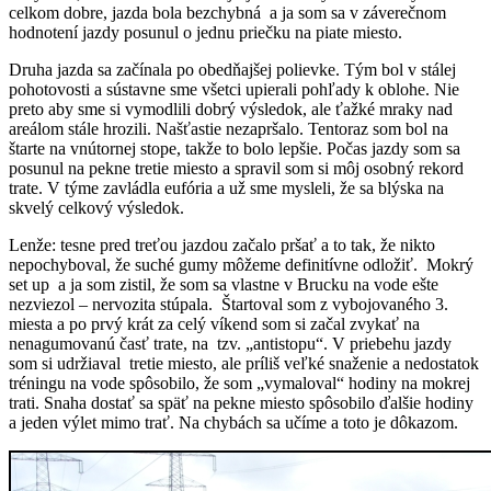
celkom dobre, jazda bola bezchybná a ja som sa v záverečnom
hodnotení jazdy posunul o jednu priečku na piate miesto.
Druha jazda sa začínala po obedňajšej polievke. Tým bol v stálej
pohotovosti a sústavne sme všetci upierali pohľady k oblohe. Nie
preto aby sme si vymodlili dobrý výsledok, ale ťažké mraky nad
areálom stále hrozili. Našťastie nezapršalo. Tentoraz som bol na
štarte na vnútornej stope, takže to bolo lepšie. Počas jazdy som sa
posunul na pekne tretie miesto a spravil som si môj osobný rekord
trate. V týme zavládla eufória a už sme mysleli, že sa blýska na
skvelý celkový výsledok.
Lenže: tesne pred treťou jazdou začalo pršať a to tak, že nikto
nepochyboval, že suché gumy môžeme definitívne odložiť. Mokrý
set up a ja som zistil, že som sa vlastne v Brucku na vode ešte
nezviezol – nervozita stúpala. Štartoval som z vybojovaného 3.
miesta a po prvý krát za celý víkend som si začal zvykať na
nenagumovanú časť trate, na tzv. „antistopu“. V priebehu jazdy
som si udržiaval tretie miesto, ale príliš veľké snaženie a nedostatok
tréningu na vode spôsobilo, že som „vymaloval“ hodiny na mokrej
trati. Snaha dostať sa späť na pekne miesto spôsobilo ďalšie hodiny
a jeden výlet mimo trať. Na chybách sa učíme a toto je dôkazom.