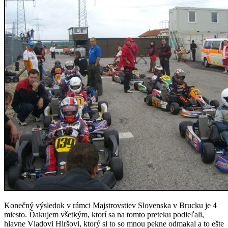
Konečný výsledok v rámci Majstrovstiev Slovenska v Brucku je 4
miesto. Ďakujem všetkým, ktorí sa na tomto preteku podieľali,
hlavne Vladovi Hiršovi, ktorý si to so mnou pekne odmakal a to ešte