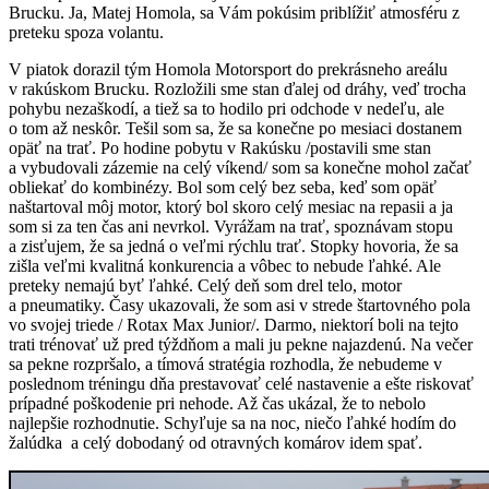
Brucku. Ja, Matej Homola, sa Vám pokúsim priblížiť atmosféru z
preteku spoza volantu.
V piatok dorazil tým Homola Motorsport do prekrásneho areálu
v rakúskom Brucku. Rozložili sme stan ďalej od dráhy, veď trocha
pohybu nezaškodí, a tiež sa to hodilo pri odchode v nedeľu, ale
o tom až neskôr. Tešil som sa, že sa konečne po mesiaci dostanem
opäť na trať. Po hodine pobytu v Rakúsku /postavili sme stan
a vybudovali zázemie na celý víkend/ som sa konečne mohol začať
obliekať do kombinézy. Bol som celý bez seba, keď som opäť
naštartoval môj motor, ktorý bol skoro celý mesiac na repasii a ja
som si za ten čas ani nevrkol. Vyrážam na trať, spoznávam stopu
a zisťujem, že sa jedná o veľmi rýchlu trať. Stopky hovoria, že sa
zišla veľmi kvalitná konkurencia a vôbec to nebude ľahké. Ale
preteky nemajú byť ľahké. Celý deň som drel telo, motor
a pneumatiky. Časy ukazovali, že som asi v strede štartovného pola
vo svojej triede / Rotax Max Junior/. Darmo, niektorí boli na tejto
trati trénovať už pred týždňom a mali ju pekne najazdenú. Na večer
sa pekne rozpršalo, a tímová stratégia rozhodla, že nebudeme v
poslednom tréningu dňa prestavovať celé nastavenie a ešte riskovať
prípadné poškodenie pri nehode. Až čas ukázal, že to nebolo
najlepšie rozhodnutie. Schyľuje sa na noc, niečo ľahké hodím do
žalúdka a celý dobodaný od otravných komárov idem spať.