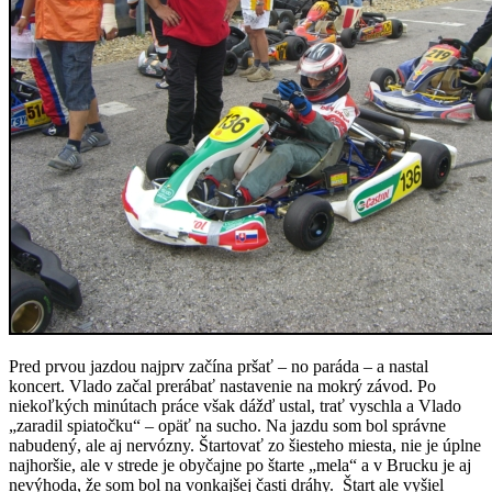
Pred prvou jazdou najprv začína pršať – no paráda – a nastal
koncert. Vlado začal prerábať nastavenie na mokrý závod. Po
niekoľkých minútach práce však dážď ustal, trať vyschla a Vlado
„zaradil spiatočku“ – opäť na sucho. Na jazdu som bol správne
nabudený, ale aj nervózny. Štartovať zo šiesteho miesta, nie je úplne
najhoršie, ale v strede je obyčajne po štarte „mela“ a v Brucku je aj
nevýhoda, že som bol na vonkajšej časti dráhy. Štart ale vyšiel