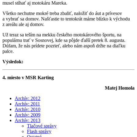
musel stíhať aj motokáru Mareka.
Všetko nechutne mokré treba zbaliť, naložiť do áut a prívesov
a vybrať sa domov. Našťastie to tentokrát máme blízko k východu
z areálu ale aj domov.
Už teraz sa teším na mekku českého motokárového športu, na
populárnu trať v Sosnovej, kde sa pôjde ďalší pretek 8. augusta.
Dúfam, že nás prídete pozrieť, alebo nám aspoň držte na diaľku
palce.
Výsledok:
4. miesto v MSR Karting
Matej Homola
Archív: 2012
Archív: 2011
Archív: 2010
Archív: 2009
Archív: 2013
Tlačové správy
Flash správy
Ostatné