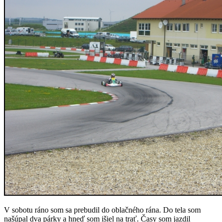
V sobotu ráno som sa prebudil do oblačného rána. Do tela som
našúpal dva párky a hneď som išiel na trať. Časy som jazdil