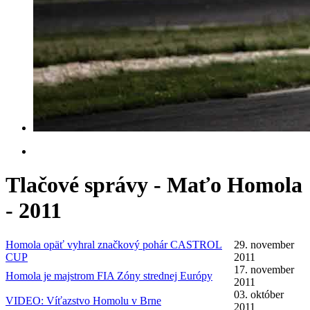
Tlačové správy - Maťo Homola
- 2011
Homola opäť vyhral značkový pohár CASTROL
29. november
CUP
2011
17. november
Homola je majstrom FIA Zóny strednej Európy
2011
03. október
VIDEO: Víťazstvo Homolu v Brne
2011