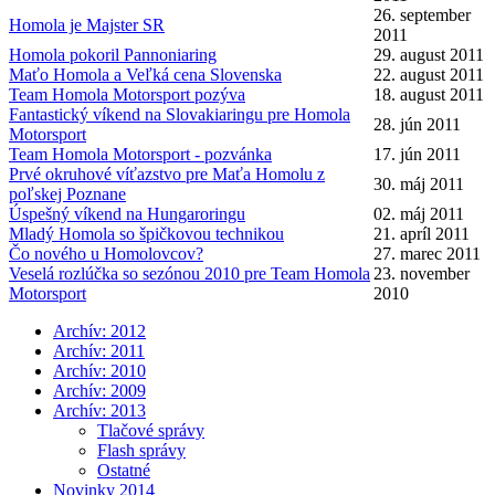
26. september
Homola je Majster SR
2011
Homola pokoril Pannoniaring
29. august 2011
Maťo Homola a Veľká cena Slovenska
22. august 2011
Team Homola Motorsport pozýva
18. august 2011
Fantastický víkend na Slovakiaringu pre Homola
28. jún 2011
Motorsport
Team Homola Motorsport - pozvánka
17. jún 2011
Prvé okruhové víťazstvo pre Maťa Homolu z
30. máj 2011
poľskej Poznane
Úspešný víkend na Hungaroringu
02. máj 2011
Mladý Homola so špičkovou technikou
21. apríl 2011
Čo nového u Homolovcov?
27. marec 2011
Veselá rozlúčka so sezónou 2010 pre Team Homola
23. november
Motorsport
2010
Archív: 2012
Archív: 2011
Archív: 2010
Archív: 2009
Archív: 2013
Tlačové správy
Flash správy
Ostatné
Novinky 2014