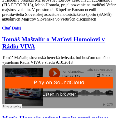
Strieborný pretekár Majstrovstiev Európy cestovných automobilov
(FIA ETCC 2013), Maťo Homola, prijal pozvanie na tradičný Večer
majstrov volantu. V priestoroch Kúpeľov Brusno ocenili
predstavitelia Slovenskej asociácie motoristického športu (SAMŠ)
aktuálnych Majstrov Slovenska vo všetkých disciplínach
Čítať Ďalej
Tomáš Maštalír o Maťovi Homolovi v
Rádiu VIVA
Tomáš Maštalír, slovenská herecká hviezda, bol hosťom ranného
vysielania Rádia VIVA v stredu 9.10.2013