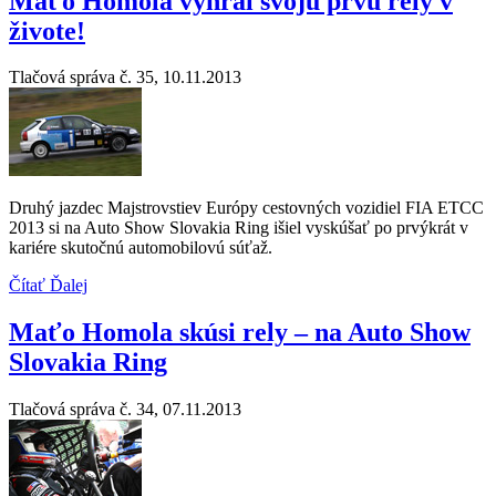
Maťo Homola vyhral svoju prvú rely v
živote!
Tlačová správa č. 35, 10.11.2013
Druhý jazdec Majstrovstiev Európy cestovných vozidiel FIA ETCC
2013 si na Auto Show Slovakia Ring išiel vyskúšať po prvýkrát v
kariére skutočnú automobilovú súťaž.
Čítať Ďalej
Maťo Homola skúsi rely – na Auto Show
Slovakia Ring
Tlačová správa č. 34, 07.11.2013