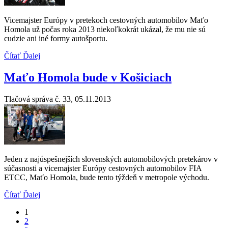
Vicemajster Európy v pretekoch cestovných automobilov Maťo
Homola už počas roka 2013 niekoľkokrát ukázal, že mu nie sú
cudzie ani iné formy autošportu.
Čítať Ďalej
Maťo Homola bude v Košiciach
Tlačová správa č. 33, 05.11.2013
Jeden z najúspešnejších slovenských automobilových pretekárov v
súčasnosti a vicemajster Európy cestovných automobilov FIA
ETCC, Maťo Homola, bude tento týždeň v metropole východu.
Čítať Ďalej
1
2