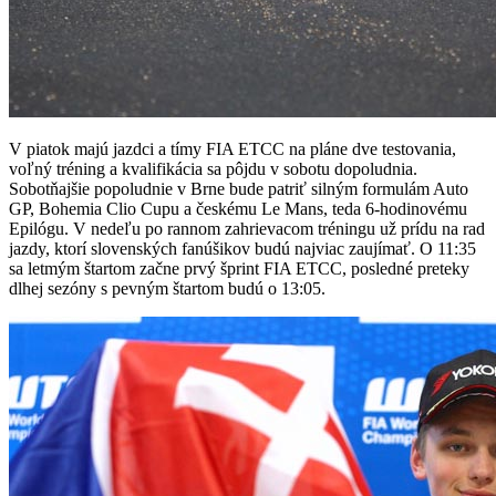
V piatok majú jazdci a tímy FIA ETCC na pláne dve testovania,
voľný tréning a kvalifikácia sa pôjdu v sobotu dopoludnia.
Sobotňajšie popoludnie v Brne bude patriť silným formulám Auto
GP, Bohemia Clio Cupu a českému Le Mans, teda 6-hodinovému
Epilógu. V nedeľu po rannom zahrievacom tréningu už prídu na rad
jazdy, ktorí slovenských fanúšikov budú najviac zaujímať. O 11:35
sa letmým štartom začne prvý šprint FIA ETCC, posledné preteky
dlhej sezóny s pevným štartom budú o 13:05.