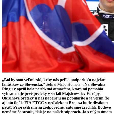
„Bol by som veľmi rád, keby nás prišlo podporiť čo najviac
fanúšikov zo Slovenska,"
želá si Maťo Homola.
„Na Slovakia
Ringu v apríli bola perfektná atmosféra, ktorá mi pomohla
vyhrať moje prvé preteky v seriáli Majstrovstiev Európy.
Okruhové preteky u nás naberajú na popularite a ja verím, že
aj toto finále FIA ETCC v neďalekom Brne sa bude divákom
páčiť. Pripravili sme sa zodpovedne, auto sme zrýchlili. Bodovo
nemáme čo stratiť, tlak je na našich súperoch. Ja s celým tímom