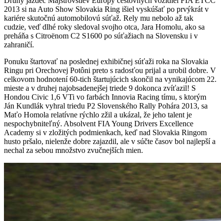
Druhý jazdec Majstrovstiev Európy cestovných vozidiel FIA ETCC
2013 si na Auto Show Slovakia Ring išiel vyskúšať po prvýkrát v
kariére skutočnú automobilovú súťaž. Rely mu nebolo až tak
cudzie, veď dlhé roky sledoval svojho otca, Jara Homolu, ako sa
preháňa s Citroënom C2 S1600 po súťažiach na Slovensku i v
zahraničí.
Ponuku štartovať na poslednej exhibičnej súťaži roka na Slovakia
Ringu pri Orechovej Potôni preto s radosťou prijal a urobil dobre. V
celkovom hodnotení 60-tich štartujúcich skončil na vynikajúcom 22.
mieste a v druhej najobsadenejšej triede 9 dokonca zvíťazil! S
Hondou Civic 1,6 VTi vo farbách Innovia Racing tímu, s ktorým
Ján Kundlák vyhral triedu P2 Slovenského Rally Pohára 2013, sa
Maťo Homola relatívne rýchlo zžil a ukázal, že jeho talent je
nespochybniteľný. Absolvent FIA Young Drivers Excellence
Academy si v zložitých podmienkach, keď nad Slovakia Ringom
husto pršalo, nielenže dobre zajazdil, ale v súčte časov bol najlepší a
nechal za sebou množstvo zvučnejších mien.