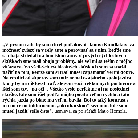
„V prvom rade by som chcel poďakovať Jánovi Kundlákovi za
možnosť zviezť sa v rely aute a porovnať sa s ním, keďže sme
sa obaja striedali na tom istom aute. V prvých rýchlostných
skúškach sme mali obaja problémy, ale veľmi sa teším z môjho
víťazstva. Vo všetkých rýchlostných skúškach som sa snažil
tlačiť na pílu, keďže som si trať musel zapamätať veľmi dobre.
Na rozdiel od súperov som totiž nemal ozajstného spolujazdca,
ktorý by mi diktoval trať, ale som vozil reklamných partnerov a
išiel som tzv. „na oči". Všetko vyšlo perfektne aj na poslednej
skúške, kde som išiel podľa môjho pocitu veľmi rýchlo a táto
rýchla jazda po blate ma veľmi bavila. Bol to taký kontrast s
mojou celou tohtoročnou, „okruhárskou" sezónou, kde som
musel jazdiť stále čisto"
, usmieval sa po súťaži Maťo Homola.