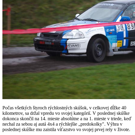
Počas všetkých štyroch rýchlostných skúšok, v celkovej dĺžke 40
kilometrov, sa držal vpredu vo svojej kategórií. V poslednej skúške
dokonca skončil na 14. mieste absolútne a na 1. mieste v triede, keď
nechal za sebou aj autá 4x4 a rýchlejšie „predokolky". Výhra v
poslednej skúške mu zaistila víťazstvo vo svojej prvej rely v živote.