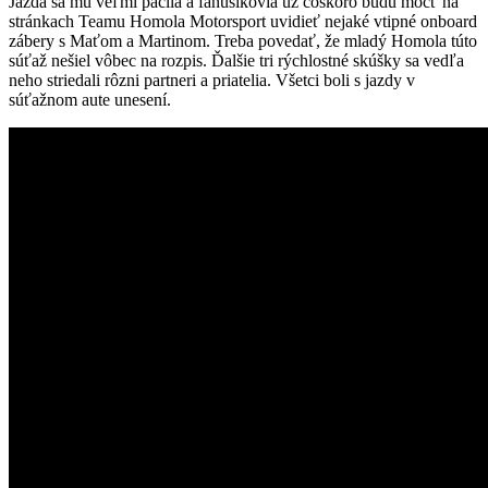
Jazda sa mu veľmi páčila a fanúšikovia už čoskoro budú môcť na
stránkach Teamu Homola Motorsport uvidieť nejaké vtipné onboard
zábery s Maťom a Martinom. Treba povedať, že mladý Homola túto
súťaž nešiel vôbec na rozpis. Ďalšie tri rýchlostné skúšky sa vedľa
neho striedali rôzni partneri a priatelia. Všetci boli s jazdy v
súťažnom aute unesení.