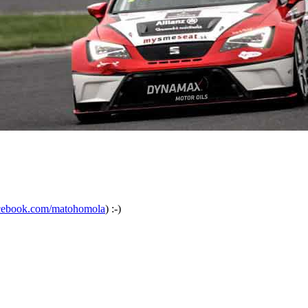
cebook.com/matohomola
) :-)