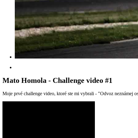
Mato Homola - Challenge video #1
Moje prvé challenge video, ktoré ste mi vybrali - "Odvoz neznámej o