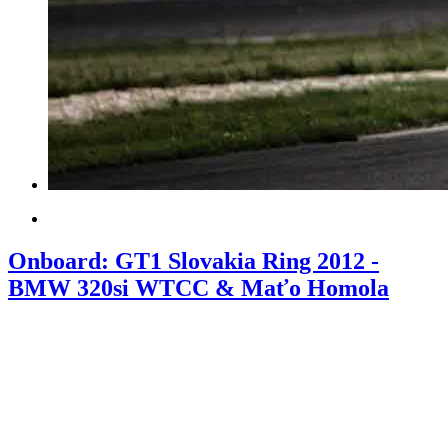
Onboard: GT1 Slovakia Ring 2012 -
BMW 320si WTCC & Maťo Homola